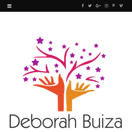
F
T
G
I
P
V
a
w
o
n
i
i
c
i
o
s
n
m
e
t
g
t
t
e
b
t
l
a
e
o
o
e
e
g
r
o
r
P
r
e
k
l
a
s
u
m
t
s