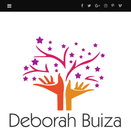
F
T
G
I
P
V
a
w
o
n
i
i
c
i
o
s
n
m
e
t
g
t
t
e
b
t
l
a
e
o
o
e
e
g
r
o
r
P
r
e
k
l
a
s
u
m
t
s