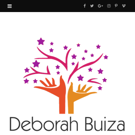
F
T
G
I
P
V
a
w
o
n
i
i
c
i
o
s
n
m
e
t
g
t
t
e
b
t
l
a
e
o
o
e
e
g
r
o
r
P
r
e
k
l
a
s
u
m
t
s