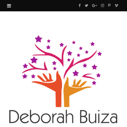
F
T
G
I
P
V
a
w
o
n
i
i
c
i
o
s
n
m
e
t
g
t
t
e
b
t
l
a
e
o
o
e
e
g
r
o
r
P
r
e
k
l
a
s
u
m
t
s