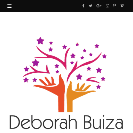
F
T
G
I
P
V
a
w
o
n
i
i
c
i
o
s
n
m
e
t
g
t
t
e
b
t
l
a
e
o
o
e
e
g
r
o
r
P
r
e
k
l
a
s
u
m
t
s