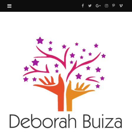
F
T
G
I
P
V
a
w
o
n
i
i
c
i
o
s
n
m
e
t
g
t
t
e
b
t
l
a
e
o
o
e
e
g
r
o
r
P
r
e
k
l
a
s
u
m
t
s