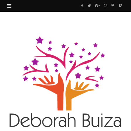
F
T
G
I
P
V
a
w
o
n
i
i
c
i
o
s
n
m
e
t
g
t
t
e
b
t
l
a
e
o
o
e
e
g
r
o
r
P
r
e
k
l
a
s
u
m
t
s