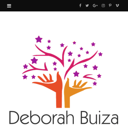
F
T
G
I
P
V
a
w
o
n
i
i
c
i
o
s
n
m
e
t
g
t
t
e
b
t
l
a
e
o
o
e
e
g
r
o
r
P
r
e
k
l
a
s
u
m
t
s