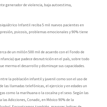
nte generador de violencia, baja autoestima,
siquiátrico Infantil reciba 5 mil nuevos pacientes en
epresión, psicosis, problemas emocionales y 90% tiene
rca de un millón 500 mil de acuerdo con el Fondo de
Infancia) que padece desnutrición en el país, sobre todo
que merma el desarrollo y disminuye sus capacidades.
tre la población infantil y juvenil como son el uso de
e las llamadas telefónicas, el ejercicio y en edades un
gas como la marihuana o la cocaína y el sexo. Según las
a las Adicciones, Conadic, en México 90% de la
lcohol. Encontramos también, mayores índices de