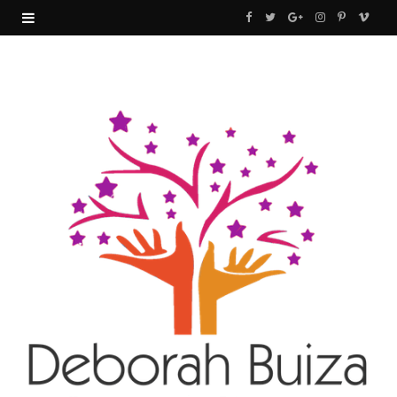
F
T
G
I
P
V
a
w
o
n
i
i
c
i
o
s
n
m
e
t
g
t
t
e
b
t
l
a
e
o
o
e
e
g
r
o
r
P
r
e
k
l
a
s
u
m
t
s